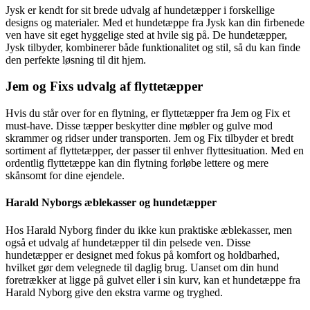
Jysk er kendt for sit brede udvalg af hundetæpper i forskellige
designs og materialer. Med et hundetæppe fra Jysk kan din firbenede
ven have sit eget hyggelige sted at hvile sig på. De hundetæpper,
Jysk tilbyder, kombinerer både funktionalitet og stil, så du kan finde
den perfekte løsning til dit hjem.
Jem og Fixs udvalg af flyttetæpper
Hvis du står over for en flytning, er flyttetæpper fra Jem og Fix et
must-have. Disse tæpper beskytter dine møbler og gulve mod
skrammer og ridser under transporten. Jem og Fix tilbyder et bredt
sortiment af flyttetæpper, der passer til enhver flyttesituation. Med en
ordentlig flyttetæppe kan din flytning forløbe lettere og mere
skånsomt for dine ejendele.
Harald Nyborgs æblekasser og hundetæpper
Hos Harald Nyborg finder du ikke kun praktiske æblekasser, men
også et udvalg af hundetæpper til din pelsede ven. Disse
hundetæpper er designet med fokus på komfort og holdbarhed,
hvilket gør dem velegnede til daglig brug. Uanset om din hund
foretrækker at ligge på gulvet eller i sin kurv, kan et hundetæppe fra
Harald Nyborg give den ekstra varme og tryghed.