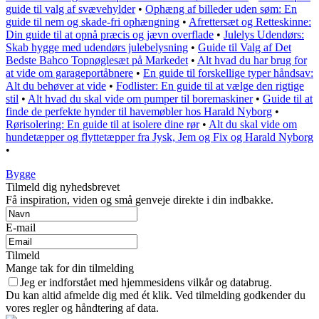
guide til valg af svævehylder
•
Ophæng af billeder uden søm: En
guide til nem og skade-fri ophængning
•
Afrettersæt og Retteskinne:
Din guide til at opnå præcis og jævn overflade
•
Julelys Udendørs:
Skab hygge med udendørs julebelysning
•
Guide til Valg af Det
Bedste Bahco Topnøglesæt på Markedet
•
Alt hvad du har brug for
at vide om garageportåbnere
•
En guide til forskellige typer håndsav:
Alt du behøver at vide
•
Fodlister: En guide til at vælge den rigtige
stil
•
Alt hvad du skal vide om pumper til boremaskiner
•
Guide til at
finde de perfekte hynder til havemøbler hos Harald Nyborg
•
Rørisolering: En guide til at isolere dine rør
•
Alt du skal vide om
hundetæpper og flyttetæpper fra Jysk, Jem og Fix og Harald Nyborg
•
Bygge
Tilmeld dig nyhedsbrevet
Få inspiration, viden og små genveje direkte i din indbakke.
E-mail
Tilmeld
Mange tak for din tilmelding
Jeg er indforstået med hjemmesidens vilkår og databrug.
Du kan altid afmelde dig med ét klik. Ved tilmelding godkender du
vores regler og håndtering af data.