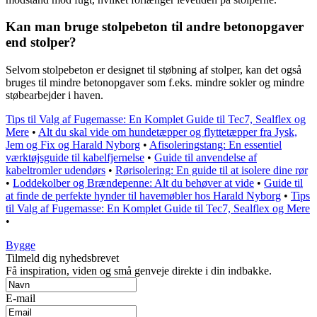
Kan man bruge stolpebeton til andre betonopgaver
end stolper?
Selvom stolpebeton er designet til støbning af stolper, kan det også
bruges til mindre betonopgaver som f.eks. mindre sokler og mindre
støbearbejder i haven.
Tips til Valg af Fugemasse: En Komplet Guide til Tec7, Sealflex og
Mere
•
Alt du skal vide om hundetæpper og flyttetæpper fra Jysk,
Jem og Fix og Harald Nyborg
•
Afisoleringstang: En essentiel
værktøjsguide til kabelfjernelse
•
Guide til anvendelse af
kabeltromler udendørs
•
Rørisolering: En guide til at isolere dine rør
•
Loddekolber og Brændepenne: Alt du behøver at vide
•
Guide til
at finde de perfekte hynder til havemøbler hos Harald Nyborg
•
Tips
til Valg af Fugemasse: En Komplet Guide til Tec7, Sealflex og Mere
•
Bygge
Tilmeld dig nyhedsbrevet
Få inspiration, viden og små genveje direkte i din indbakke.
E-mail