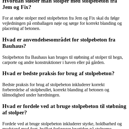
Hvordan støber man stolper med stolpebeton fra
Jem og Fix?
For at støbe stolper med stolpebeton fra Jem og Fix skal du følge
vejledningen på emballagen nøje og sørge for korrekt blanding og
placering af betonen.
Hvad er anvendelsesområdet for stolpebeton fra
Bauhaus?
Stolpebeton fra Bauhaus kan bruges til støbning af stolper til hegn,
carporte og andre konstruktioner i haven eller på gården.
Hvad er bedste praksis for brug af stolpebeton?
Bedste praksis for brug af stolpebeton inkluderer korrekt
forberedelse af stolpheullet, korrekt blanding af betonen og
tålmodighed under hærdningen.
Hvad er fordele ved at bruge stolpebeton til støbning
af stolper?
Fordele ved at bruge stolpebeton inkluderer styrke, holdbarhed og
modstand mod fugt, hvilket forlænger levetiden på stolperne.