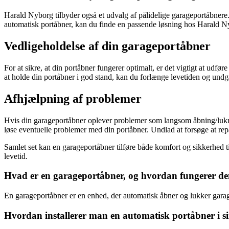
Harald Nyborg tilbyder også et udvalg af pålidelige garageportåbnere
automatisk portåbner, kan du finde en passende løsning hos Harald N
Vedligeholdelse af din garageportåbner
For at sikre, at din portåbner fungerer optimalt, er det vigtigt at udf
at holde din portåbner i god stand, kan du forlænge levetiden og undg
Afhjælpning af problemer
Hvis din garageportåbner oplever problemer som langsom åbning/luknin
løse eventuelle problemer med din portåbner. Undlad at forsøge at rep
Samlet set kan en garageportåbner tilføre både komfort og sikkerhed 
levetid.
Hvad er en garageportåbner, og hvordan fungerer d
En garageportåbner er en enhed, der automatisk åbner og lukker garage
Hvordan installerer man en automatisk portåbner i s