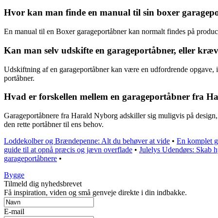
Hvor kan man finde en manual til sin boxer garagep
En manual til en Boxer garageportåbner kan normalt findes på produce
Kan man selv udskifte en garageportåbner, eller kræve
Udskiftning af en garageportåbner kan være en udfordrende opgave, især
portåbner.
Hvad er forskellen mellem en garageportåbner fra 
Garageportåbnere fra Harald Nyborg adskiller sig muligvis på design,
den rette portåbner til ens behov.
Loddekolber og Brændepenne: Alt du behøver at vide
•
En komplet gu
guide til at opnå præcis og jævn overflade
•
Julelys Udendørs: Skab 
garageportåbnere
•
Bygge
Tilmeld dig nyhedsbrevet
Få inspiration, viden og små genveje direkte i din indbakke.
E-mail