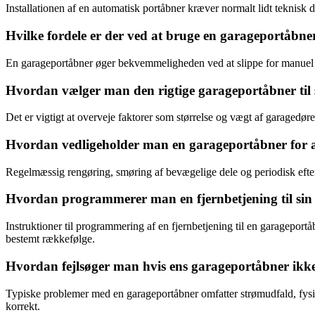
Installationen af en automatisk portåbner kræver normalt lidt teknisk 
Hvilke fordele er der ved at bruge en garageportåbne
En garageportåbner øger bekvemmeligheden ved at slippe for manuel å
Hvordan vælger man den rigtige garageportåbner til 
Det er vigtigt at overveje faktorer som størrelse og vægt af garagedøre
Hvordan vedligeholder man en garageportåbner for a
Regelmæssig rengøring, smøring af bevægelige dele og periodisk efters
Hvordan programmerer man en fjernbetjening til si
Instruktioner til programmering af en fjernbetjening til en garagepor
bestemt rækkefølge.
Hvordan fejlsøger man hvis ens garageportåbner ikke
Typiske problemer med en garageportåbner omfatter strømudfald, fysisk
korrekt.