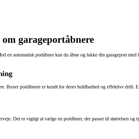
de om garageportåbnere
ed en automatisk portåbner kan du åbne og lukke din garageport med le
ning
re. Boxer portåbnere er kendt for deres holdbarhed og effektive drift.
veje. Det er vigtigt at vælge en portåbner, der passer til størrelsen og t