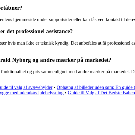
ortåbner?
ntens hjemmeside under supportsider eller kan fås ved kontakt til dere
r det professionel assistance?
 hvis man ikke er teknisk kyndig. Det anbefales at få professionel assi
Harald Nyborg og andre mærker på markedet?
 funktionalitet og pris sammenlignet med andre mærker på markedet. Det
ide til valg af svævehylder
•
Ophæng af billeder uden søm: En guide 
hygge med udendørs julebelysning
•
Guide til Valg af Det Bedste Bahc