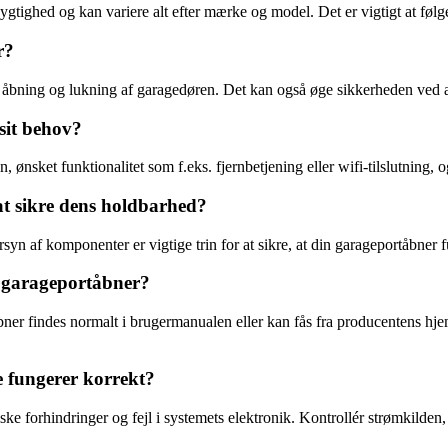
dygtighed og kan variere alt efter mærke og model. Det er vigtigt at følg
r?
bning og lukning af garagedøren. Det kan også øge sikkerheden ved at
sit behov?
n, ønsket funktionalitet som f.eks. fjernbetjening eller wifi-tilslutnin
t sikre dens holdbarhed?
yn af komponenter er vigtige trin for at sikre, at din garageportåbner 
n garageportåbner?
tåbner findes normalt i brugermanualen eller kan fås fra producentens h
 fungerer korrekt?
e forhindringer og fejl i systemets elektronik. Kontrollér strømkilden