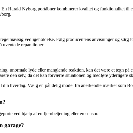
. En Harald Nyborg portåbner kombinerer kvalitet og funktionalitet til
yborg.
øre regelmæssig vedligeholdelse. Følg producentens anvisninger og sørg f
å uventede reparationer.
g, unormale lyde eller manglende reaktion, kan det være et tegn på et 
arere den selv, da det kan forværre situationen og medføre yderligere sk
til din hverdag. Vælg en pålidelig model fra anerkendte mærker som Box
en?
porte ved hjælp af en fjernbetjening eller en sensor.
in garage?