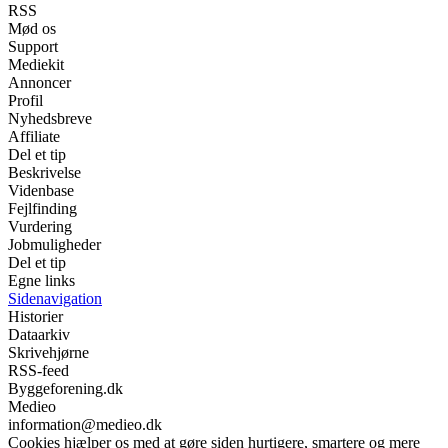
RSS
Mød os
Support
Mediekit
Annoncer
Profil
Nyhedsbreve
Affiliate
Del et tip
Beskrivelse
Videnbase
Fejlfinding
Vurdering
Jobmuligheder
Del et tip
Egne links
Sidenavigation
Historier
Dataarkiv
Skrivehjørne
RSS-feed
Byggeforening.dk
Medieo
information@medieo.dk
Cookies hjælper os med at gøre siden hurtigere, smartere og mere