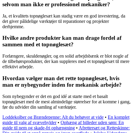
selvom man ikke er professionel mekaniker?
Ja, et kvalitets topnøglesæt kan stadig være en god investering, da
det giver pålidelige værktøjer til reparationer og projekter
derhjemme.
Hvilke andre produkter kan man drage fordel af
sammen med et topnøglesæt?
Forlængere, skraldenøgler, og en solid arbejdsbænk er blot nogle af
de tilbehørsprodukter, der kan suppleres med et topnøglesæt til mere
effektivt arbejde.
Hvordan vælger man det rette topnøglesæt, hvis
man er nybegynder inden for mekanisk arbejde?
Som nybegynder er det en god idé at starte med et basalt
topnøglesæt med de mest almindelige størrelser for at komme i gang,
før du udvider din samling af værktøjer.
Loddekolber og Brændepenne: Alt du behøver at vide
•
En komplet
guide til valg af svævehylder
•
Ophæng af billeder uden søm: En
guide til nem og skade-fri ophængning
•
Afrettersæt og Retteskinne: