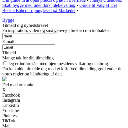
Din guide til at opnå præcis og jævn overflade
•
Julelys Udendørs:
Skab hygge med udendørs julebelysning
•
Guide til Valg af Det
Bedste Bahco Topnøglesæt på Markedet
•
Bygge
Tilmeld dig nyhedsbrevet
Få inspiration, viden og små genveje direkte i din indbakke.
E-mail
Tilmeld
Mange tak for din tilmelding
Jeg er indforstået med hjemmesidens vilkår og databrug.
Du kan altid afmelde dig med ét klik. Ved tilmelding godkender du
vores regler og håndtering af data.
Del med omtanke
X
Facebook
Instagram
LinkedIn
YouTube
Pinterest
TikTok
Mail