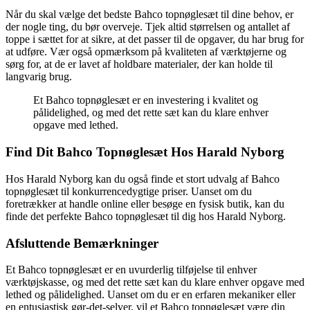
Når du skal vælge det bedste Bahco topnøglesæt til dine behov, er
der nogle ting, du bør overveje. Tjek altid størrelsen og antallet af
toppe i sættet for at sikre, at det passer til de opgaver, du har brug for
at udføre. Vær også opmærksom på kvaliteten af værktøjerne og
sørg for, at de er lavet af holdbare materialer, der kan holde til
langvarig brug.
Et Bahco topnøglesæt er en investering i kvalitet og
pålidelighed, og med det rette sæt kan du klare enhver
opgave med lethed.
Find Dit Bahco Topnøglesæt Hos Harald Nyborg
Hos Harald Nyborg kan du også finde et stort udvalg af Bahco
topnøglesæt til konkurrencedygtige priser. Uanset om du
foretrækker at handle online eller besøge en fysisk butik, kan du
finde det perfekte Bahco topnøglesæt til dig hos Harald Nyborg.
Afsluttende Bemærkninger
Et Bahco topnøglesæt er en uvurderlig tilføjelse til enhver
værktøjskasse, og med det rette sæt kan du klare enhver opgave med
lethed og pålidelighed. Uanset om du er en erfaren mekaniker eller
en entusiastisk gør-det-selver, vil et Bahco topnøglesæt være din