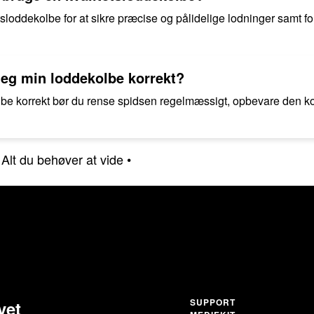
tetsloddekolbe for at sikre præcise og pålidelige lodninger samt f
jeg min loddekolbe korrekt?
lbe korrekt bør du rense spidsen regelmæssigt, opbevare den kor
lt du behøver at vide
•
SUPPORT
vet