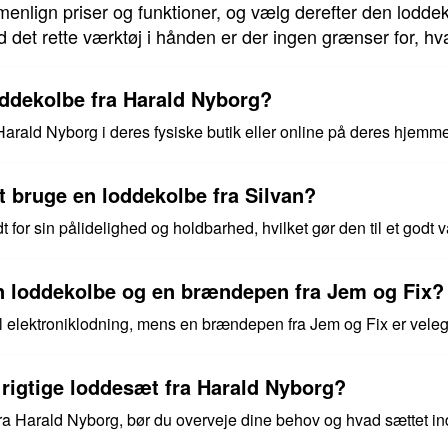
menlign priser og funktioner, og vælg derefter den lodde
d det rette værktøj i hånden er der ingen grænser for, h
oddekolbe fra Harald Nyborg?
arald Nyborg i deres fysiske butik eller online på deres hjemm
t bruge en loddekolbe fra Silvan?
 for sin pålidelighed og holdbarhed, hvilket gør den til et godt va
en loddekolbe og en brændepen fra Jem og Fix?
l elektroniklodning, mens en brændepen fra Jem og Fix er velegn
 rigtige loddesæt fra Harald Nyborg?
ra Harald Nyborg, bør du overveje dine behov og hvad sættet ind