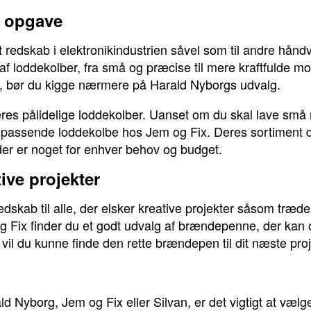
r opgave
t redskab i elektronikindustrien såvel som til andre h
af loddekolber, fra små og præcise til mere kraftfulde mod
is, bør du kigge nærmere på Harald Nyborgs udvalg.
eres pålidelige loddekolber. Uanset om du skal lave små
n passende loddekolbe hos Jem og Fix. Deres sortiment dæ
er er noget for enhver behov og budget.
ive projekter
dskab til alle, der elsker kreative projekter såsom træde
 Fix finder du et godt udvalg af brændepenne, der kan
vil du kunne finde den rette brændepen til dit næste proj
Nyborg, Jem og Fix eller Silvan, er det vigtigt at vælge d