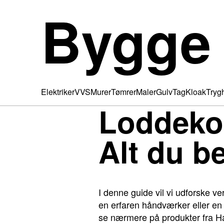
Bygge
Elektriker
VVS
Murer
Tømrer
Maler
Gulv
Tag
Kloak
Tryg
Loddeko
Alt du b
I denne guide vil vi udforske 
en erfaren håndværker eller en en
se nærmere på produkter fra Har