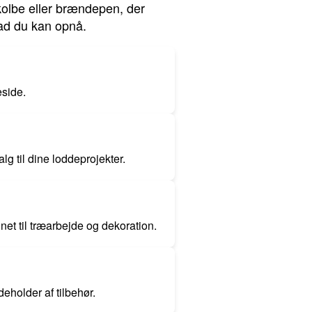
kolbe eller brændepen, der
vad du kan opnå.
eside.
lg til dine loddeprojekter.
et til træarbejde og dekoration.
eholder af tilbehør.