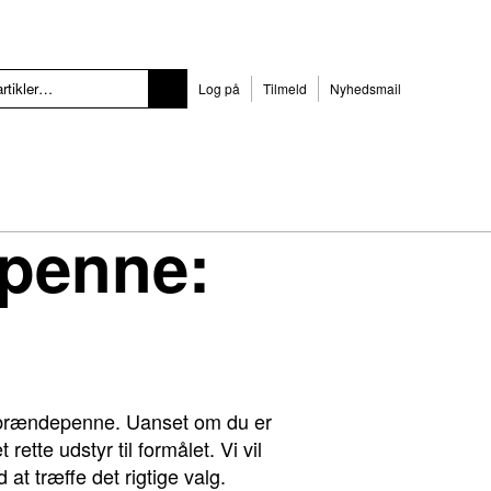
Log på
Tilmeld
Nyhedsmail
penne:
g brændepenne. Uanset om du er
ette udstyr til formålet. Vi vil
t træffe det rigtige valg.