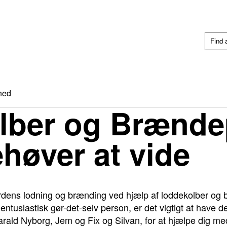
hed
lber og Brænde
ehøver at vide
verdens lodning og brænding ved hjælp af loddekolber o
tusiastisk gør-det-selv person, er det vigtigt at have det r
ald Nyborg, Jem og Fix og Silvan, for at hjælpe dig med a