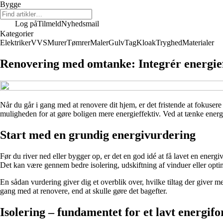
Bygge
Log på
Tilmeld
Nyhedsmail
Kategorier
Elektriker
VVS
Murer
Tømrer
Maler
Gulv
Tag
Kloak
Tryghed
Materialer
Renovering med omtanke: Integrér energieff
Når du går i gang med at renovere dit hjem, er det fristende at fokuse
muligheden for at gøre boligen mere energieffektiv. Ved at tænke energi
Start med en grundig energivurdering
Før du river ned eller bygger op, er det en god idé at få lavet en energi
Det kan være gennem bedre isolering, udskiftning af vinduer eller opt
En sådan vurdering giver dig et overblik over, hvilke tiltag der giver me
gang med at renovere, end at skulle gøre det bagefter.
Isolering – fundamentet for et lavt energif