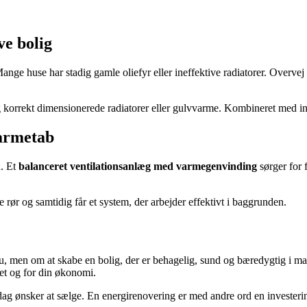
ve bolig
ge huse har stadig gamle oliefyr eller ineffektive radiatorer. Overvej a
korrekt dimensionerede radiatorer eller gulvvarme. Kombineret med int
varmetab
a. Et
balanceret ventilationsanlæg med varmegenvinding
sørger for 
e rør og samtidig får et system, der arbejder effektivt i baggrunden.
, men om at skabe en bolig, der er behagelig, sund og bæredygtig i man
øet og for din økonomi.
ag ønsker at sælge. En energirenovering er med andre ord en investering