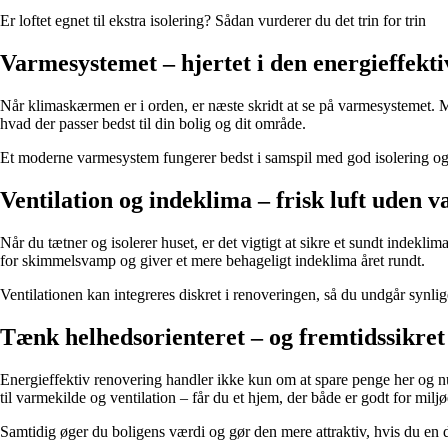
Er loftet egnet til ekstra isolering? Sådan vurderer du det trin for trin
Varmesystemet – hjertet i den energieffekti
Når klimaskærmen er i orden, er næste skridt at se på varmesystemet. Man
hvad der passer bedst til din bolig og dit område.
Et moderne varmesystem fungerer bedst i samspil med god isolering og 
Ventilation og indeklima – frisk luft uden 
Når du tætner og isolerer huset, er det vigtigt at sikre et sundt indeklim
for skimmelsvamp og giver et mere behageligt indeklima året rundt.
Ventilationen kan integreres diskret i renoveringen, så du undgår synlig
Tænk helhedsorienteret – og fremtidssikret
Energieffektiv renovering handler ikke kun om at spare penge her og nu
til varmekilde og ventilation – får du et hjem, der både er godt for milj
Samtidig øger du boligens værdi og gør den mere attraktiv, hvis du en d