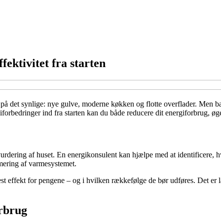
ektivitet fra starten
re på det synlige: nye gulve, moderne køkken og flotte overflader. Men 
forbedringer ind fra starten kan du både reducere dit energiforbrug, øg
vurdering af huset. En energikonsulent kan hjælpe med at identificere, hv
imering af varmesystemet.
st effekt for pengene – og i hvilken rækkefølge de bør udføres. Det er lan
orbrug