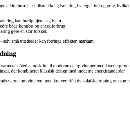
 ældre huse har utilstrækkelig isolering i vægge, loft og gulv, hvilket b
lering kan hurtigt tjene sig hjem.
bedre både komfort og energiforbrug.
ring gøre en stor forskel.
 – selv små utætheder kan forringe effekten markant.
ydning
er varmetab. Ved at udskifte til moderne energivinduer med lavenergiru
ninger, der kombinerer klassisk design med moderne energistandarder.
 gratis varme om vinteren, men kræver effektiv solafskærmning om som