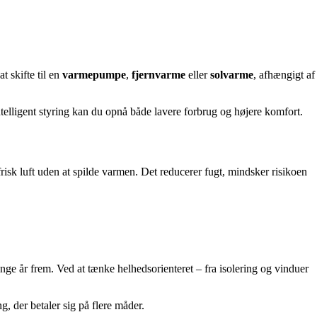
t skifte til en
varmepumpe
,
fjernvarme
eller
solvarme
, afhængigt af
elligent styring kan du opnå både lavere forbrug og højere komfort.
frisk luft uden at spilde varmen. Det reducerer fugt, mindsker risikoen
ge år frem. Ved at tænke helhedsorienteret – fra isolering og vinduer
, der betaler sig på flere måder.