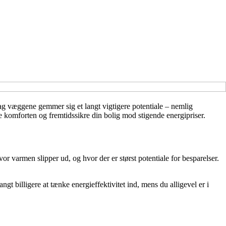
bag væggene gemmer sig et langt vigtigere potentiale – nemlig
e komforten og fremtidssikre din bolig mod stigende energipriser.
or varmen slipper ud, og hvor der er størst potentiale for besparelser.
gt billigere at tænke energieffektivitet ind, mens du alligevel er i