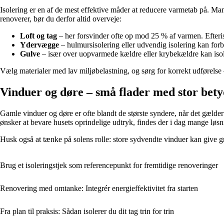
Isolering er en af de mest effektive måder at reducere varmetab på. Mange
renoverer, bør du derfor altid overveje:
Loft og tag
– her forsvinder ofte op mod 25 % af varmen. Efteriso
Ydervægge
– hulmursisolering eller udvendig isolering kan for
Gulve
– især over uopvarmede kældre eller krybekældre kan isole
Vælg materialer med lav miljøbelastning, og sørg for korrekt udførelse
Vinduer og døre – små flader med stor bet
Gamle vinduer og døre er ofte blandt de største syndere, når det gæld
ønsker at bevare husets oprindelige udtryk, findes der i dag mange løs
Husk også at tænke på solens rolle: store sydvendte vinduer kan give
Brug et isoleringstjek som referencepunkt for fremtidige renoveringer
Renovering med omtanke: Integrér energieffektivitet fra starten
Fra plan til praksis: Sådan isolerer du dit tag trin for trin