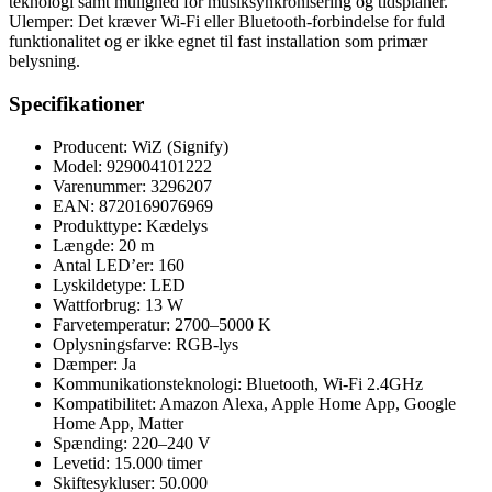
teknologi samt mulighed for musiksynkronisering og tidsplaner.
Ulemper: Det kræver Wi-Fi eller Bluetooth-forbindelse for fuld
funktionalitet og er ikke egnet til fast installation som primær
belysning.
Specifikationer
Producent: WiZ (Signify)
Model: 929004101222
Varenummer: 3296207
EAN: 8720169076969
Produkttype: Kædelys
Længde: 20 m
Antal LED’er: 160
Lyskildetype: LED
Wattforbrug: 13 W
Farvetemperatur: 2700–5000 K
Oplysningsfarve: RGB-lys
Dæmper: Ja
Kommunikationsteknologi: Bluetooth, Wi-Fi 2.4GHz
Kompatibilitet: Amazon Alexa, Apple Home App, Google
Home App, Matter
Spænding: 220–240 V
Levetid: 15.000 timer
Skiftesykluser: 50.000