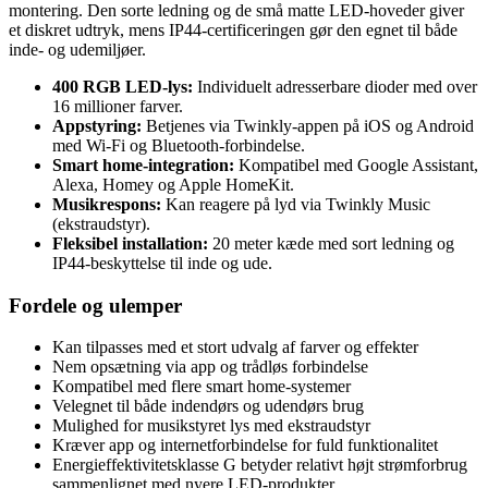
montering. Den sorte ledning og de små matte LED-hoveder giver
et diskret udtryk, mens IP44-certificeringen gør den egnet til både
inde- og udemiljøer.
400 RGB LED-lys:
Individuelt adresserbare dioder med over
16 millioner farver.
Appstyring:
Betjenes via Twinkly-appen på iOS og Android
med Wi-Fi og Bluetooth-forbindelse.
Smart home-integration:
Kompatibel med Google Assistant,
Alexa, Homey og Apple HomeKit.
Musikrespons:
Kan reagere på lyd via Twinkly Music
(ekstraudstyr).
Fleksibel installation:
20 meter kæde med sort ledning og
IP44-beskyttelse til inde og ude.
Fordele og ulemper
Kan tilpasses med et stort udvalg af farver og effekter
Nem opsætning via app og trådløs forbindelse
Kompatibel med flere smart home-systemer
Velegnet til både indendørs og udendørs brug
Mulighed for musikstyret lys med ekstraudstyr
Kræver app og internetforbindelse for fuld funktionalitet
Energieffektivitetsklasse G betyder relativt højt strømforbrug
sammenlignet med nyere LED-produkter