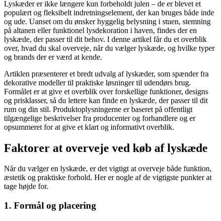
Lyskæder er ikke længere kun forbeholdt julen – de er blevet et
populært og fleksibelt indretningselement, der kan bruges både inde
og ude. Uanset om du ønsker hyggelig belysning i stuen, stemning
på altanen eller funktionel lysdekoration i haven, findes der en
lyskæde, der passer til dit behov. I denne artikel får du et overblik
over, hvad du skal overveje, når du vælger lyskæde, og hvilke typer
og brands der er værd at kende.
Artiklen præsenterer et bredt udvalg af lyskæder, som spænder fra
dekorative modeller til praktiske løsninger til udendørs brug.
Formålet er at give et overblik over forskellige funktioner, designs
og prisklasser, så du lettere kan finde en lyskæde, der passer til dit
rum og din stil. Produktoplysningerne er baseret på offentligt
tilgængelige beskrivelser fra producenter og forhandlere og er
opsummeret for at give et klart og informativt overblik.
Faktorer at overveje ved køb af lyskæde
Når du vælger en lyskæde, er det vigtigt at overveje både funktion,
æstetik og praktiske forhold. Her er nogle af de vigtigste punkter at
tage højde for.
1. Formål og placering