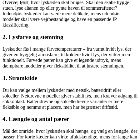
Overvej først, hvor lyskæden skal bruges. Skal den skabe hygge i
stuen, lyse altanen op eller pynte haven til sommeraftener?
Indendørs lyskæder kan være mere delikate, mens udendørs
modeller skal være vejrbestandige og have en passende IP-
klassificering.
2. Lysfarve og stemning
Lyskæder fås i mange farvetemperaturer – fra varmt hvidt lys, der
giver en hyggelig atmosfære, til koldere hvidt lys, der virker mere
funktionelt. Farvede pærer kan give et legende udtryk, mens
dæmpbare modeller giver fleksibilitet til at justere stemningen.
3. Strømkilde
Du kan vælge mellem lyskæder med netstik, batteridrift eller
solceller. Netdrevne modeller giver stabilt lys, men kræver adgang til
stikkontakt. Batteridrevne og solcelledrevne varianter er mere
fleksible og nemme at placere, men har begrænset driftstid.
4. Længde og antal pærer
Mål det område, hvor lyskæden skal hænge, og vælg en længde, der
passer. For korte kæder kan virke ufuldstændige, mens for lange kan