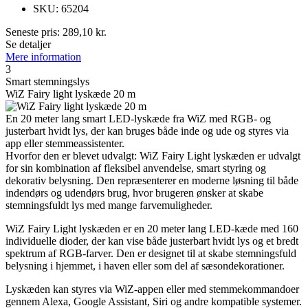
SKU: 65204
Seneste pris:
289,10
kr.
Se detaljer
Mere information
3
Smart stemningslys
WiZ Fairy light lyskæde 20 m
En 20 meter lang smart LED-lyskæde fra WiZ med RGB- og
justerbart hvidt lys, der kan bruges både inde og ude og styres via
app eller stemmeassistenter.
Hvorfor den er blevet udvalgt: WiZ Fairy Light lyskæden er udvalgt
for sin kombination af fleksibel anvendelse, smart styring og
dekorativ belysning. Den repræsenterer en moderne løsning til både
indendørs og udendørs brug, hvor brugeren ønsker at skabe
stemningsfuldt lys med mange farvemuligheder.
WiZ Fairy Light lyskæden er en 20 meter lang LED-kæde med 160
individuelle dioder, der kan vise både justerbart hvidt lys og et bredt
spektrum af RGB-farver. Den er designet til at skabe stemningsfuld
belysning i hjemmet, i haven eller som del af sæsondekorationer.
Lyskæden kan styres via WiZ-appen eller med stemmekommandoer
gennem Alexa, Google Assistant, Siri og andre kompatible systemer.