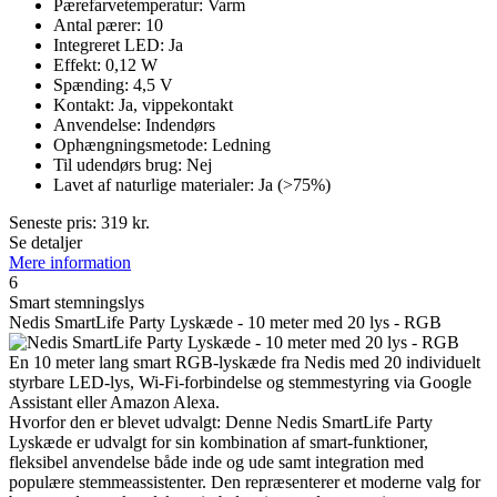
Pærefarvetemperatur: Varm
Antal pærer: 10
Integreret LED: Ja
Effekt: 0,12 W
Spænding: 4,5 V
Kontakt: Ja, vippekontakt
Anvendelse: Indendørs
Ophængningsmetode: Ledning
Til udendørs brug: Nej
Lavet af naturlige materialer: Ja (>75%)
Seneste pris:
319
kr.
Se detaljer
Mere information
6
Smart stemningslys
Nedis SmartLife Party Lyskæde - 10 meter med 20 lys - RGB
En 10 meter lang smart RGB-lyskæde fra Nedis med 20 individuelt
styrbare LED-lys, Wi-Fi-forbindelse og stemmestyring via Google
Assistant eller Amazon Alexa.
Hvorfor den er blevet udvalgt: Denne Nedis SmartLife Party
Lyskæde er udvalgt for sin kombination af smart-funktioner,
fleksibel anvendelse både inde og ude samt integration med
populære stemmeassistenter. Den repræsenterer et moderne valg for