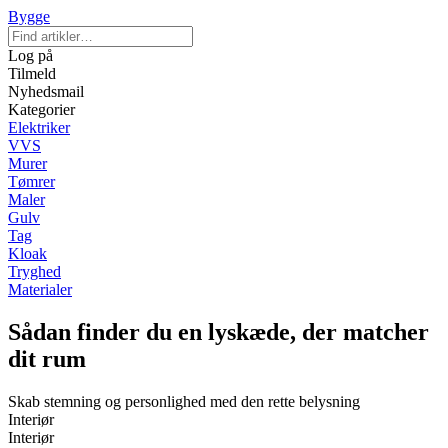
Bygge
Log på
Tilmeld
Nyhedsmail
Kategorier
Elektriker
VVS
Murer
Tømrer
Maler
Gulv
Tag
Kloak
Tryghed
Materialer
Sådan finder du en lyskæde, der matcher
dit rum
Skab stemning og personlighed med den rette belysning
Interiør
Interiør