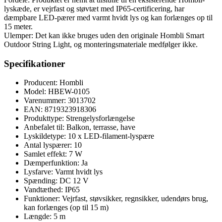
lyskæde, er vejrfast og støvtæt med IP65-certificering, har
dæmpbare LED-pærer med varmt hvidt lys og kan forlænges op til
15 meter.
Ulemper: Det kan ikke bruges uden den originale Hombli Smart
Outdoor String Light, og monteringsmateriale medfølger ikke.
Specifikationer
Producent: Hombli
Model: HBEW-0105
Varenummer: 3013702
EAN: 8719323918306
Produkttype: Strengelysforlængelse
Anbefalet til: Balkon, terrasse, have
Lyskildetype: 10 x LED-filament-lyspære
Antal lyspærer: 10
Samlet effekt: 7 W
Dæmperfunktion: Ja
Lysfarve: Varmt hvidt lys
Spænding: DC 12 V
Vandtæthed: IP65
Funktioner: Vejrfast, støvsikker, regnsikker, udendørs brug,
kan forlænges (op til 15 m)
Længde: 5 m