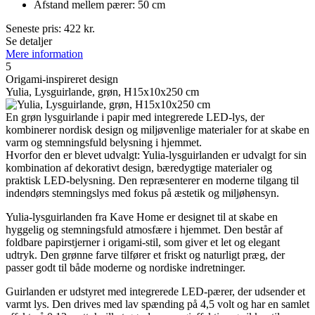
Afstand mellem pærer: 50 cm
Seneste pris:
422
kr.
Se detaljer
Mere information
5
Origami-inspireret design
Yulia, Lysguirlande, grøn, H15x10x250 cm
En grøn lysguirlande i papir med integrerede LED-lys, der
kombinerer nordisk design og miljøvenlige materialer for at skabe en
varm og stemningsfuld belysning i hjemmet.
Hvorfor den er blevet udvalgt: Yulia-lysguirlanden er udvalgt for sin
kombination af dekorativt design, bæredygtige materialer og
praktisk LED-belysning. Den repræsenterer en moderne tilgang til
indendørs stemningslys med fokus på æstetik og miljøhensyn.
Yulia-lysguirlanden fra Kave Home er designet til at skabe en
hyggelig og stemningsfuld atmosfære i hjemmet. Den består af
foldbare papirstjerner i origami-stil, som giver et let og elegant
udtryk. Den grønne farve tilfører et friskt og naturligt præg, der
passer godt til både moderne og nordiske indretninger.
Guirlanden er udstyret med integrerede LED-pærer, der udsender et
varmt lys. Den drives med lav spænding på 4,5 volt og har en samlet