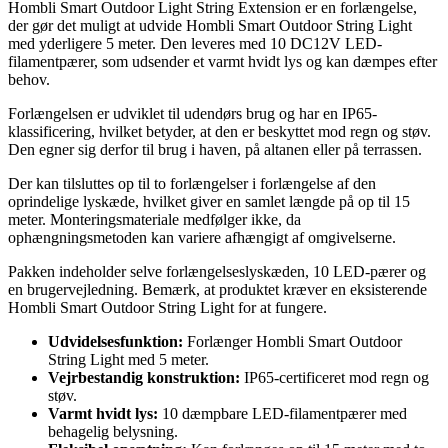
Hombli Smart Outdoor Light String Extension er en forlængelse,
der gør det muligt at udvide Hombli Smart Outdoor String Light
med yderligere 5 meter. Den leveres med 10 DC12V LED-
filamentpærer, som udsender et varmt hvidt lys og kan dæmpes efter
behov.
Forlængelsen er udviklet til udendørs brug og har en IP65-
klassificering, hvilket betyder, at den er beskyttet mod regn og støv.
Den egner sig derfor til brug i haven, på altanen eller på terrassen.
Der kan tilsluttes op til to forlængelser i forlængelse af den
oprindelige lyskæde, hvilket giver en samlet længde på op til 15
meter. Monteringsmateriale medfølger ikke, da
ophængningsmetoden kan variere afhængigt af omgivelserne.
Pakken indeholder selve forlængelseslyskæden, 10 LED-pærer og
en brugervejledning. Bemærk, at produktet kræver en eksisterende
Hombli Smart Outdoor String Light for at fungere.
Udvidelsesfunktion:
Forlænger Hombli Smart Outdoor
String Light med 5 meter.
Vejrbestandig konstruktion:
IP65-certificeret mod regn og
støv.
Varmt hvidt lys:
10 dæmpbare LED-filamentpærer med
behagelig belysning.