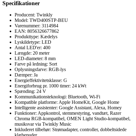
Specifikationer
Producent: Twinkly
Model: TWD400STP-BEU
Varenummer: 3114984
EAN: 8056326677862
Produkttype: Kædelys
Lyskildetype: LED
Antal LED'er: 400
Længde: 20 meter
LED-diameter: 8 mm
Farve på ledning: Sort
Oplysningsfarve: RGB-lys
Dæmper: Ja
Energieffektivitetsklasse: G
Energiforbrug pr. 1000 timer: 24 kWt
Spænding: 24 V
Kommunikationsteknologi: Bluetooth, Wi-Fi
Kompatible platforme: Apple HomeKit, Google Home
Intelligente assistenter: Google Assistant, Alexa, Homey
Funktioner: Appkontrol, stemmestyring, vandtæt, Razer
Chroma RGB-kompatibel, OMEN Light Studio-kompatibel,
musiksvar via Twinkly Music
Inkluderet tilbehør: Strømadapter, controller, dobbeltsidede
klæbepuder