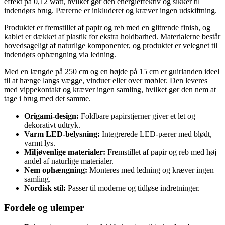
effekt på 0,12 watt, hvilket gør den energieffektiv og sikker til
indendørs brug. Pærerne er inkluderet og kræver ingen udskiftning.
Produktet er fremstillet af papir og reb med en glitrende finish, og
kablet er dækket af plastik for ekstra holdbarhed. Materialerne består
hovedsageligt af naturlige komponenter, og produktet er velegnet til
indendørs ophængning via ledning.
Med en længde på 250 cm og en højde på 15 cm er guirlanden ideel
til at hænge langs vægge, vinduer eller over møbler. Den leveres
med vippekontakt og kræver ingen samling, hvilket gør den nem at
tage i brug med det samme.
Origami-design:
Foldbare papirstjerner giver et let og
dekorativt udtryk.
Varm LED-belysning:
Integrerede LED-pærer med blødt,
varmt lys.
Miljøvenlige materialer:
Fremstillet af papir og reb med høj
andel af naturlige materialer.
Nem ophængning:
Monteres med ledning og kræver ingen
samling.
Nordisk stil:
Passer til moderne og tidløse indretninger.
Fordele og ulemper