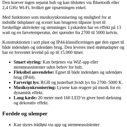
Den kræver ingen separat hub og kan tilsluttes via Bluetooth eller
2,4 GHz Wi-Fi, hvilket gør opsætningen enkel.
Med funktioner som musiksynkronisering og mulighed for at
indstille tidsplaner og scener kan brugeren tilpasse lyset til
forskellige aktiviteter og stemninger. Lyskæden har en effekt på 13
watt og en farvetemperatur, der spænder fra 2700 til 5000 kelvin.
Konstruktionen i sort plast og IP44-klassificeringen gør den egnet til
både indendørs og udendørs brug. Den leveres med strømadapter og
har en forventet levetid på op til 15.000 timer.
Smart styring:
Kan betjenes via WiZ-app eller
stemmeassistenter uden behov for hub.
Fleksibel anvendelse:
Egnet til både indendørs og udendørs
brug (IP44).
Farverigt lys:
RGB og justerbart hvidt lys fra 2700–5000 K.
Musiksynkronisering:
Lysene kan reagere på musik for en
dynamisk effekt.
Lang kæde:
20 meter med 160 LED’er giver bred dækning
og dekorativ effekt.
Fordele og ulemper
Kan styres trådløst via app og stemmeassistenter