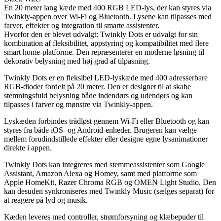
En 20 meter lang kæde med 400 RGB LED-lys, der kan styres via
Twinkly-appen over Wi-Fi og Bluetooth. Lysene kan tilpasses med
farver, effekter og integration til smarte assistenter.
Hvorfor den er blevet udvalgt: Twinkly Dots er udvalgt for sin
kombination af fleksibilitet, appstyring og kompatibilitet med flere
smart home-platforme. Den repræsenterer en moderne løsning til
dekorativ belysning med høj grad af tilpasning.
Twinkly Dots er en fleksibel LED-lyskæde med 400 adresserbare
RGB-dioder fordelt på 20 meter. Den er designet til at skabe
stemningsfuld belysning både indendørs og udendørs og kan
tilpasses i farver og mønstre via Twinkly-appen.
Lyskæden forbindes trådløst gennem Wi-Fi eller Bluetooth og kan
styres fra både iOS- og Android-enheder. Brugeren kan vælge
mellem forudindstillede effekter eller designe egne lysanimationer
direkte i appen.
Twinkly Dots kan integreres med stemmeassistenter som Google
Assistant, Amazon Alexa og Homey, samt med platforme som
Apple HomeKit, Razer Chroma RGB og OMEN Light Studio. Den
kan desuden synkroniseres med Twinkly Music (sælges separat) for
at reagere på lyd og musik.
Kæden leveres med controller, strømforsyning og klæbepuder til