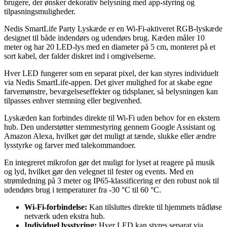
brugere, der ønsker dekorativ belysning med app-styring og
tilpasningsmuligheder.
Nedis SmartLife Party Lyskæde er en Wi-Fi-aktiveret RGB-lyskæde
designet til både indendørs og udendørs brug. Kæden måler 10
meter og har 20 LED-lys med en diameter på 5 cm, monteret på et
sort kabel, der falder diskret ind i omgivelserne.
Hver LED fungerer som en separat pixel, der kan styres individuelt
via Nedis SmartLife-appen. Det giver mulighed for at skabe egne
farvemønstre, bevægelseseffekter og tidsplaner, så belysningen kan
tilpasses enhver stemning eller begivenhed.
Lyskæden kan forbindes direkte til Wi-Fi uden behov for en ekstern
hub. Den understøtter stemmestyring gennem Google Assistant og
Amazon Alexa, hvilket gør det muligt at tænde, slukke eller ændre
lysstyrke og farver med talekommandoer.
En integreret mikrofon gør det muligt for lyset at reagere på musik
og lyd, hvilket gør den velegnet til fester og events. Med en
strømledning på 3 meter og IP65-klassificering er den robust nok til
udendørs brug i temperaturer fra -30 °C til 60 °C.
Wi-Fi-forbindelse:
Kan tilsluttes direkte til hjemmets trådløse
netværk uden ekstra hub.
Individuel lysstyring:
Hver LED kan styres separat via