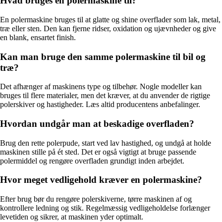
Hvad bruges en polermaskine til?
En polermaskine bruges til at glatte og shine overflader som lak, metal,
træ eller sten. Den kan fjerne ridser, oxidation og ujævnheder og give
en blank, ensartet finish.
Kan man bruge den samme polermaskine til bil og
træ?
Det afhænger af maskinens type og tilbehør. Nogle modeller kan
bruges til flere materialer, men det kræver, at du anvender de rigtige
polerskiver og hastigheder. Læs altid producentens anbefalinger.
Hvordan undgår man at beskadige overfladen?
Brug den rette polerpude, start ved lav hastighed, og undgå at holde
maskinen stille på ét sted. Det er også vigtigt at bruge passende
polermiddel og rengøre overfladen grundigt inden arbejdet.
Hvor meget vedligehold kræver en polermaskine?
Efter brug bør du rengøre polerskiverne, tørre maskinen af og
kontrollere ledning og stik. Regelmæssig vedligeholdelse forlænger
levetiden og sikrer, at maskinen yder optimalt.