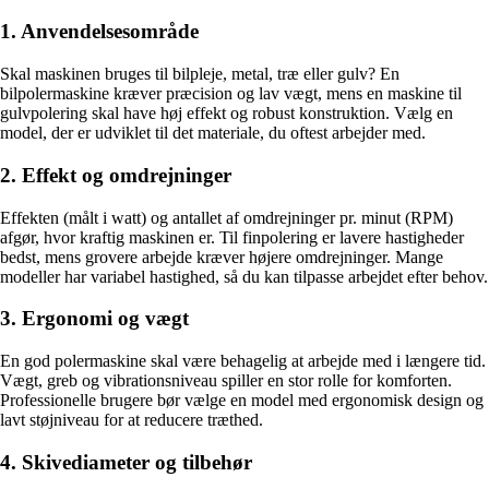
1. Anvendelsesområde
Skal maskinen bruges til bilpleje, metal, træ eller gulv? En
bilpolermaskine kræver præcision og lav vægt, mens en maskine til
gulvpolering skal have høj effekt og robust konstruktion. Vælg en
model, der er udviklet til det materiale, du oftest arbejder med.
2. Effekt og omdrejninger
Effekten (målt i watt) og antallet af omdrejninger pr. minut (RPM)
afgør, hvor kraftig maskinen er. Til finpolering er lavere hastigheder
bedst, mens grovere arbejde kræver højere omdrejninger. Mange
modeller har variabel hastighed, så du kan tilpasse arbejdet efter behov.
3. Ergonomi og vægt
En god polermaskine skal være behagelig at arbejde med i længere tid.
Vægt, greb og vibrationsniveau spiller en stor rolle for komforten.
Professionelle brugere bør vælge en model med ergonomisk design og
lavt støjniveau for at reducere træthed.
4. Skivediameter og tilbehør