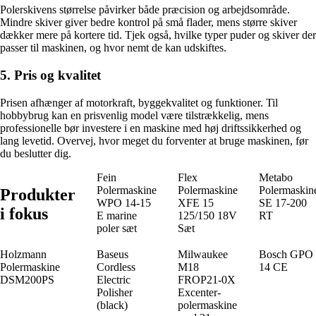
Polerskivens størrelse påvirker både præcision og arbejdsområde.
Mindre skiver giver bedre kontrol på små flader, mens større skiver
dækker mere på kortere tid. Tjek også, hvilke typer puder og skiver der
passer til maskinen, og hvor nemt de kan udskiftes.
5. Pris og kvalitet
Prisen afhænger af motorkraft, byggekvalitet og funktioner. Til
hobbybrug kan en prisvenlig model være tilstrækkelig, mens
professionelle bør investere i en maskine med høj driftssikkerhed og
lang levetid. Overvej, hvor meget du forventer at bruge maskinen, før
du beslutter dig.
Fein
Flex
Metabo
Polermaskine
Polermaskine
Polermaskin
Produkter
WPO 14-15
XFE 15
SE 17-200
i fokus
E marine
125/150 18V
RT
poler sæt
Sæt
Holzmann
Baseus
Milwaukee
Bosch GPO
Polermaskine
Cordless
M18
14 CE
DSM200PS
Electric
FROP21-0X
Polisher
Excenter-
(black)
polermaskine