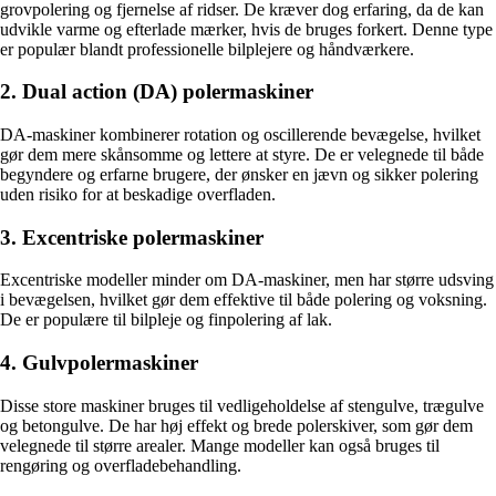
grovpolering og fjernelse af ridser. De kræver dog erfaring, da de kan
udvikle varme og efterlade mærker, hvis de bruges forkert. Denne type
er populær blandt professionelle bilplejere og håndværkere.
2. Dual action (DA) polermaskiner
DA-maskiner kombinerer rotation og oscillerende bevægelse, hvilket
gør dem mere skånsomme og lettere at styre. De er velegnede til både
begyndere og erfarne brugere, der ønsker en jævn og sikker polering
uden risiko for at beskadige overfladen.
3. Excentriske polermaskiner
Excentriske modeller minder om DA-maskiner, men har større udsving
i bevægelsen, hvilket gør dem effektive til både polering og voksning.
De er populære til bilpleje og finpolering af lak.
4. Gulvpolermaskiner
Disse store maskiner bruges til vedligeholdelse af stengulve, trægulve
og betongulve. De har høj effekt og brede polerskiver, som gør dem
velegnede til større arealer. Mange modeller kan også bruges til
rengøring og overfladebehandling.