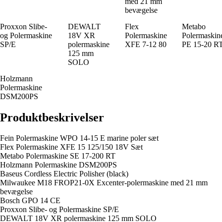
med 21 mm
bevægelse
Proxxon Slibe-
DEWALT
Flex
Metabo
og Polermaskine
18V XR
Polermaskine
Polermaskin
SP/E
polermaskine
XFE 7-12 80
PE 15-20 R
125 mm
SOLO
Holzmann
Polermaskine
DSM200PS
Produktbeskrivelser
Fein Polermaskine WPO 14-15 E marine poler sæt
Flex Polermaskine XFE 15 125/150 18V Sæt
Metabo Polermaskine SE 17-200 RT
Holzmann Polermaskine DSM200PS
Baseus Cordless Electric Polisher (black)
Milwaukee M18 FROP21-0X Excenter-polermaskine med 21 mm
bevægelse
Bosch GPO 14 CE
Proxxon Slibe- og Polermaskine SP/E
DEWALT 18V XR polermaskine 125 mm SOLO