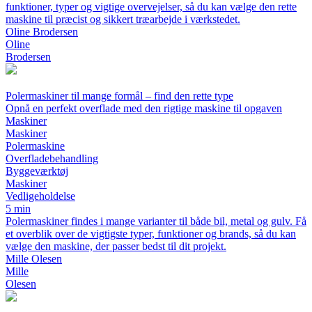
funktioner, typer og vigtige overvejelser, så du kan vælge den rette
maskine til præcist og sikkert træarbejde i værkstedet.
Oline Brodersen
Oline
Brodersen
Polermaskiner til mange formål – find den rette type
Opnå en perfekt overflade med den rigtige maskine til opgaven
Maskiner
Maskiner
Polermaskine
Overfladebehandling
Byggeværktøj
Maskiner
Vedligeholdelse
5 min
Polermaskiner findes i mange varianter til både bil, metal og gulv. Få
et overblik over de vigtigste typer, funktioner og brands, så du kan
vælge den maskine, der passer bedst til dit projekt.
Mille Olesen
Mille
Olesen