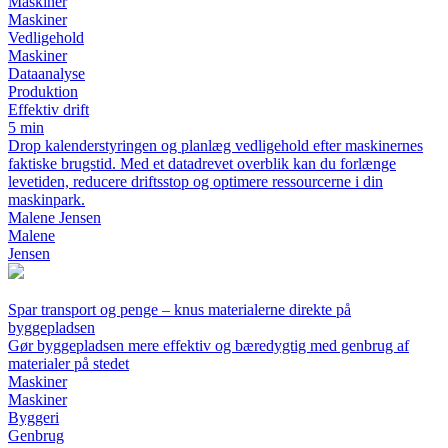
Maskiner
Maskiner
Vedligehold
Maskiner
Dataanalyse
Produktion
Effektiv drift
5 min
Drop kalenderstyringen og planlæg vedligehold efter maskinernes
faktiske brugstid. Med et datadrevet overblik kan du forlænge
levetiden, reducere driftsstop og optimere ressourcerne i din
maskinpark.
Malene Jensen
Malene
Jensen
Spar transport og penge – knus materialerne direkte på
byggepladsen
Gør byggepladsen mere effektiv og bæredygtig med genbrug af
materialer på stedet
Maskiner
Maskiner
Byggeri
Genbrug