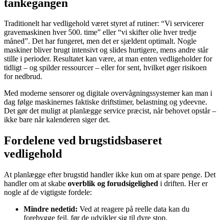
tankegangen
Traditionelt har vedligehold været styret af rutiner: “Vi servicerer
gravemaskinen hver 500. time” eller “vi skifter olie hver tredje
måned”. Det har fungeret, men det er sjældent optimalt. Nogle
maskiner bliver brugt intensivt og slides hurtigere, mens andre står
stille i perioder. Resultatet kan være, at man enten vedligeholder for
tidligt – og spilder ressourcer – eller for sent, hvilket øger risikoen
for nedbrud.
Med moderne sensorer og digitale overvågningssystemer kan man i
dag følge maskinernes faktiske driftstimer, belastning og ydeevne.
Det gør det muligt at planlægge service præcist, når behovet opstår –
ikke bare når kalenderen siger det.
Fordelene ved brugstidsbaseret
vedligehold
At planlægge efter brugstid handler ikke kun om at spare penge. Det
handler om at skabe
overblik og forudsigelighed
i driften. Her er
nogle af de vigtigste fordele:
Mindre nedetid:
Ved at reagere på reelle data kan du
forebygge fejl, før de udvikler sig til dyre stop.