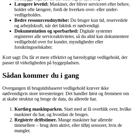
Længere levetid:
Maskiner, der bliver serviceret efter behov,
holder ofte længere, fordi de hverken over- eller under-
vedligeholdes.
Bedre ressourceudnyttelse:
Du bruger kun tid, reservedele
og arbejdskraft, når det faktisk er nødvendigt.
Dokumentation og sporbarhed:
Digitale systemer
registrerer alle serviceaktiviteter, så du altid kan dokumentere
vedligehold over for kunder, myndigheder eller
forsikringsselskaber.
Kort sagt: Du får et mere effektivt og bæredygtigt vedligehold, der
passer til virkeligheden på byggepladsen.
Sådan kommer du i gang
Overgangen til brugstidsbaseret vedligehold kræver ikke
nødvendigvis store investeringer. Det handler først og fremmest om
at skabe struktur og bruge de data, du allerede har.
Kortlæg maskinparken.
Start med at få overblik over, hvilke
maskiner du har, og hvordan de bruges.
Registrér driftstimer.
Mange maskiner har allerede
timetællere – brug dem aktivt, eller tilføj sensorer, hvis de
mangler.