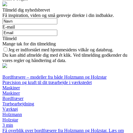
Tilmeld dig nyhedsbrevet
Få inspiration, viden og små genveje direkte i din indbakke.
E-mail
Tilmeld
Mange tak for din tilmelding
Jeg er indforstået med hjemmesidens vilkår og databrug.
Du kan altid afmelde dig med ét klik. Ved tilmelding godkender du
vores regler og håndtering af data.
Bordfræsere – modeller fra både Holzmann og Holzstar
Præcision og kraft til dit træarbejde i værkstedet
Maskiner
Maskiner
Bordfræser
Træbearbejdning
Værktøj
Holzmann
Holzstar
3 min
Få overblik over bordfræsere fra Holzmann og Holzstar. Læs om