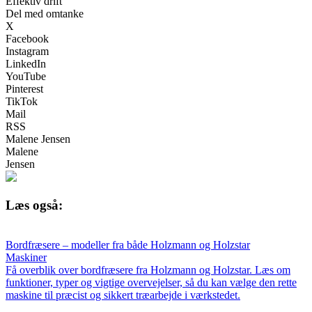
Effektiv drift
Del med omtanke
X
Facebook
Instagram
LinkedIn
YouTube
Pinterest
TikTok
Mail
RSS
Malene Jensen
Malene
Jensen
Læs også:
Bordfræsere – modeller fra både Holzmann og Holzstar
Maskiner
Få overblik over bordfræsere fra Holzmann og Holzstar. Læs om
funktioner, typer og vigtige overvejelser, så du kan vælge den rette
maskine til præcist og sikkert træarbejde i værkstedet.