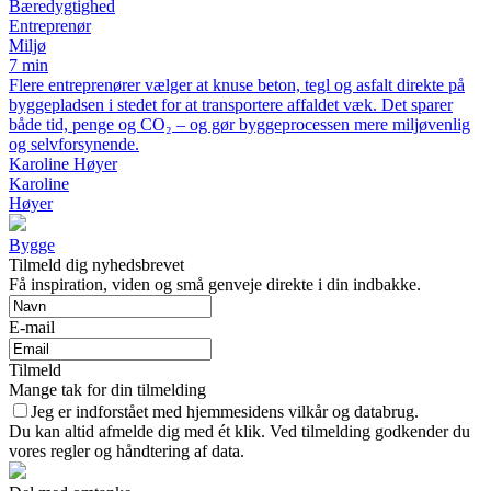
Bæredygtighed
Entreprenør
Miljø
7 min
Flere entreprenører vælger at knuse beton, tegl og asfalt direkte på
byggepladsen i stedet for at transportere affaldet væk. Det sparer
både tid, penge og CO₂ – og gør byggeprocessen mere miljøvenlig
og selvforsynende.
Karoline Høyer
Karoline
Høyer
Bygge
Tilmeld dig nyhedsbrevet
Få inspiration, viden og små genveje direkte i din indbakke.
E-mail
Tilmeld
Mange tak for din tilmelding
Jeg er indforstået med hjemmesidens vilkår og databrug.
Du kan altid afmelde dig med ét klik. Ved tilmelding godkender du
vores regler og håndtering af data.