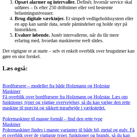
Opsæt alarmer og intervaller.
Definér, hvornår service skal
udføres – fx efter 250 driftstimer eller ved bestemte
belastningsniveauer.
Brug digitale værktøjer.
Et simpelt vedligeholdssystem eller
en app kan samle data, sende påmindelser og holde styr på
historikken.
Evaluer løbende.
Justér intervallerne, når du får mere
erfaring med, hvordan maskinerne reelt slides.
Det vigtigste er at starte – selv et enkelt overblik over brugstimer kan
gøre en stor forskel.
Læs også:
Bordfræsere – modeller fra både Holzmann og Holzstar
Maskiner
Få overblik over bordfræsere fra Holzmann og Holzstar. Læs om
funktioner, typer og vigtige overvejelser, så du kan vælge den rette
maskine til præcist og sikkert træarbejde i værkstedet.
Polermaskiner til mange formål – find den rette type
Maskiner
Polermaskiner findes i mange varianter til både bil, metal og gulv. Få
et overblik over de vigtigste typer, funktioner og brands, så du kan