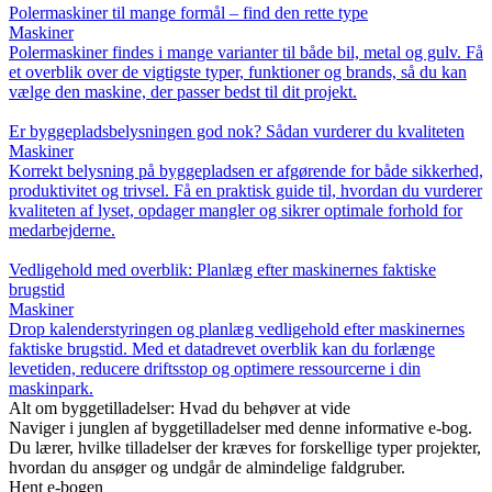
Polermaskiner til mange formål – find den rette type
Maskiner
Polermaskiner findes i mange varianter til både bil, metal og gulv. Få
et overblik over de vigtigste typer, funktioner og brands, så du kan
vælge den maskine, der passer bedst til dit projekt.
Er byggepladsbelysningen god nok? Sådan vurderer du kvaliteten
Maskiner
Korrekt belysning på byggepladsen er afgørende for både sikkerhed,
produktivitet og trivsel. Få en praktisk guide til, hvordan du vurderer
kvaliteten af lyset, opdager mangler og sikrer optimale forhold for
medarbejderne.
Vedligehold med overblik: Planlæg efter maskinernes faktiske
brugstid
Maskiner
Drop kalenderstyringen og planlæg vedligehold efter maskinernes
faktiske brugstid. Med et datadrevet overblik kan du forlænge
levetiden, reducere driftsstop og optimere ressourcerne i din
maskinpark.
Alt om byggetilladelser: Hvad du behøver at vide
Naviger i junglen af byggetilladelser med denne informative e-bog.
Du lærer, hvilke tilladelser der kræves for forskellige typer projekter,
hvordan du ansøger og undgår de almindelige faldgruber.
Hent e-bogen