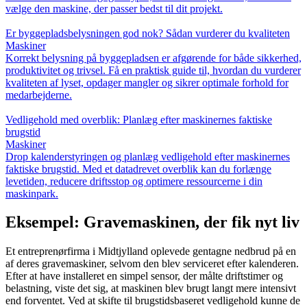
vælge den maskine, der passer bedst til dit projekt.
Er byggepladsbelysningen god nok? Sådan vurderer du kvaliteten
Maskiner
Korrekt belysning på byggepladsen er afgørende for både sikkerhed,
produktivitet og trivsel. Få en praktisk guide til, hvordan du vurderer
kvaliteten af lyset, opdager mangler og sikrer optimale forhold for
medarbejderne.
Vedligehold med overblik: Planlæg efter maskinernes faktiske
brugstid
Maskiner
Drop kalenderstyringen og planlæg vedligehold efter maskinernes
faktiske brugstid. Med et datadrevet overblik kan du forlænge
levetiden, reducere driftsstop og optimere ressourcerne i din
maskinpark.
Eksempel: Gravemaskinen, der fik nyt liv
Et entreprenørfirma i Midtjylland oplevede gentagne nedbrud på en
af deres gravemaskiner, selvom den blev serviceret efter kalenderen.
Efter at have installeret en simpel sensor, der målte driftstimer og
belastning, viste det sig, at maskinen blev brugt langt mere intensivt
end forventet. Ved at skifte til brugstidsbaseret vedligehold kunne de