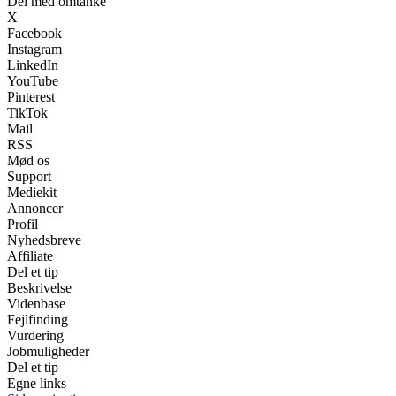
Del med omtanke
X
Facebook
Instagram
LinkedIn
YouTube
Pinterest
TikTok
Mail
RSS
Mød os
Support
Mediekit
Annoncer
Profil
Nyhedsbreve
Affiliate
Del et tip
Beskrivelse
Videnbase
Fejlfinding
Vurdering
Jobmuligheder
Del et tip
Egne links