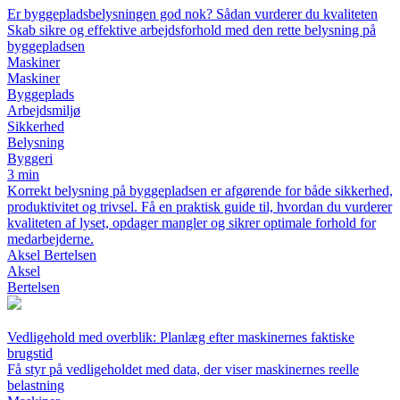
Er byggepladsbelysningen god nok? Sådan vurderer du kvaliteten
Skab sikre og effektive arbejdsforhold med den rette belysning på
byggepladsen
Maskiner
Maskiner
Byggeplads
Arbejdsmiljø
Sikkerhed
Belysning
Byggeri
3 min
Korrekt belysning på byggepladsen er afgørende for både sikkerhed,
produktivitet og trivsel. Få en praktisk guide til, hvordan du vurderer
kvaliteten af lyset, opdager mangler og sikrer optimale forhold for
medarbejderne.
Aksel Bertelsen
Aksel
Bertelsen
Vedligehold med overblik: Planlæg efter maskinernes faktiske
brugstid
Få styr på vedligeholdet med data, der viser maskinernes reelle
belastning